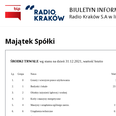
BIULETYN INFOR
Radio Kraków S.A w l
Majątek Spółki
Treść
ŚRODKI TRWAŁE
wg stanu na dzień 31.12.2021, wartość brutto
Lp.
Grupa
Nawa
Wart
1.
0
Grunty i wieczyste prawo użytkowania
36
2.
1
Budynki i lokale
23 
3.
2
Obiekty inżynierii lądowej i wodnej
9 
4.
3
Kotły i maszyny energetyczne
3 
5.
4
Maszyny i urządzenia ogólnego zastos.
1 9
6.
6
Urządzenia techniczne
6 3