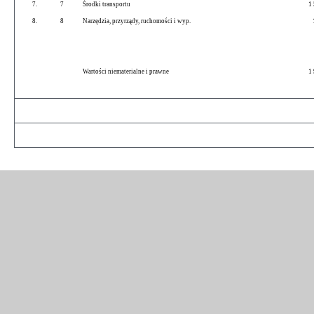
7.
7
Środki transportu
1 5
8.
8
Narzędzia, przyrządy, ruchomości i wyp.
13
Wartości niematerialne i prawne
1 9