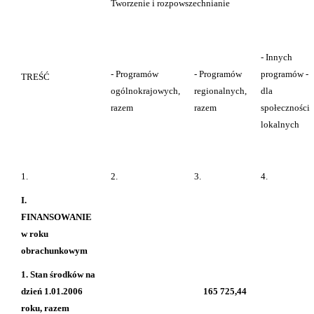
Tworzenie i rozpowszechnianie
- Innych
- Programów
- Programów
programów -
TREŚĆ
ogólnokrajowych,
regionalnych,
dla
razem
razem
społeczności
lokalnych
1.
2.
3.
4.
I.
FINANSOWANIE
w roku
obrachunkowym
1. Stan środków na
dzień 1.01.2006
165 725,44
roku, razem