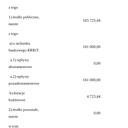
z tego:
1) środki publiczne,
165 725,44
razem:
z tego:
a) z rachunku
161 000,00
bankowego KRRiT:
a.1) wpływy
0,00
abonamentowe
a.2) wpływy
161 000,00
pozaabonamentowe
b) dotacje
4 725,44
budżetowe
2) środki pozostałe,
0,00
razem
w tym: