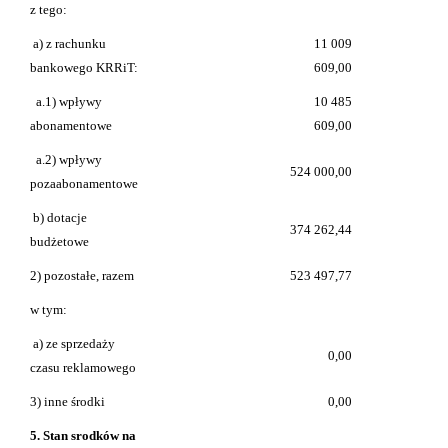
z tego:
a) z rachunku
11 009
bankowego KRRiT:
609,00
a.1) wpływy
10 485
abonamentowe
609,00
a.2) wpływy
524 000,00
pozaabonamentowe
b) dotacje
374 262,44
budżetowe
2) pozostałe, razem
523 497,77
w tym:
a) ze sprzedaży
0,00
czasu reklamowego
3) inne środki
0,00
5. Stan srodków na