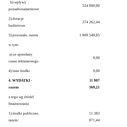
b) wpływy
524 000,00
pozaabonamentowe
2) dotacje
374 262,44
budżetowe
3) pozostałe, razem
1 969 540,85
w tym:
a) ze sprzedaży
0,00
czasu reklamowego
4) inne środki
0,00
4. WYDATKI -
11 907
razem
369,21
z tego wg źródeł
finansowania
1) środki publiczne,
11 383
razem:
871,44