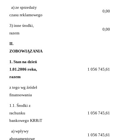
a) ze sprzedaży
0,00
czasu reklamowego
3) inne środki,
0,00
razem
II.
ZOBOWIĄZANIA
1. Stan na dzień
1.01.2006 roku,
1 056 745,61
razem
z tego wg źródeł
finansowania
1.1. Środki z
rachunku
1 056 745,61
bankowego KRRiT
a) wpływy
1 056 745,61
abonamentowe