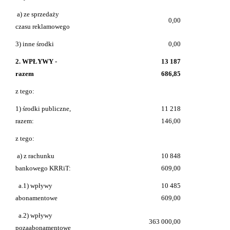
a) ze sprzedaży
0,00
czasu reklamowego
3) inne środki
0,00
2. WPŁYWY -
13 187
razem
686,85
z tego:
1) środki publiczne,
11 218
razem:
146,00
z tego:
a) z rachunku
10 848
bankowego KRRiT:
609,00
a.1) wpływy
10 485
abonamentowe
609,00
a.2) wpływy
363 000,00
pozaabonamentowe