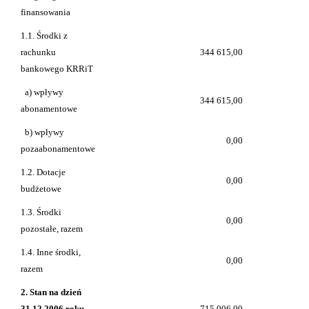
finansowania
1.1. Środki z
rachunku
344 615,00
bankowego KRRiT
a) wpływy
344 615,00
abonamentowe
b) wpływy
0,00
pozaabonamentowe
1.2. Dotacje
0,00
budżetowe
1.3. Środki
0,00
pozostałe, razem
1.4. Inne środki,
0,00
razem
2. Stan na dzień
31.12.2006 roku,
715 006,00