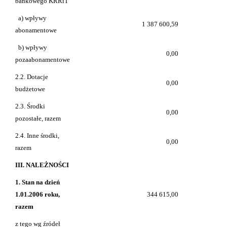
bankowego KRRiT
a) wpływy
1 387 600,59
abonamentowe
b) wpływy
0,00
pozaabonamentowe
2.2. Dotacje
0,00
budżetowe
2.3. Środki
0,00
pozostałe, razem
2.4. Inne środki,
0,00
razem
III. NALEŻNOŚCI
1. Stan na dzień
1.01.2006 roku,
344 615,00
razem
z tego wg źródeł