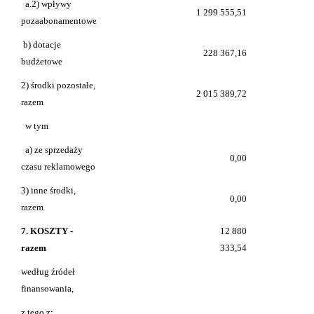
a.2) wpływy
1 299 555,51
pozaabonamentowe
b) dotacje
228 367,16
budżetowe
2) środki pozostałe,
2 015 389,72
razem
w tym
a) ze sprzedaży
0,00
czasu reklamowego
3) inne środki,
0,00
razem
7. KOSZTY -
12 880
razem
333,54
według źródeł
finansowania,
z tego z: