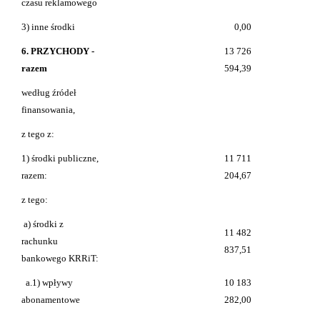
czasu reklamowego
3) inne środki
0,00
6. PRZYCHODY -
13 726
razem
594,39
według źródeł
finansowania,
z tego z:
1) środki publiczne,
11 711
razem:
204,67
z tego:
a) środki z
11 482
rachunku
837,51
bankowego KRRiT:
a.1) wpływy
10 183
abonamentowe
282,00