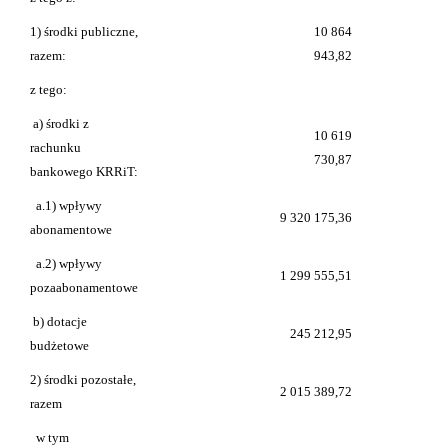
1) środki publiczne,
10 864
razem:
943,82
z tego:
a) środki z
10 619
rachunku
730,87
bankowego KRRiT:
a.1) wpływy
9 320 175,36
abonamentowe
a.2) wpływy
1 299 555,51
pozaabonamentowe
b) dotacje
245 212,95
budżetowe
2) środki pozostałe,
2 015 389,72
razem
w tym