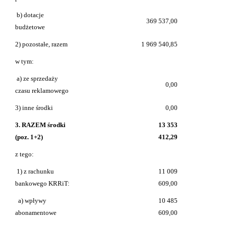
b) dotacje
369 537,00
budżetowe
2) pozostałe, razem
1 969 540,85
w tym:
a) ze sprzedaży
0,00
czasu reklamowego
3) inne środki
0,00
3. RAZEM środki
13 353
(poz. 1+2)
412,29
z tego:
1) z rachunku
11 009
bankowego KRRiT:
609,00
a) wpływy
10 485
abonamentowe
609,00