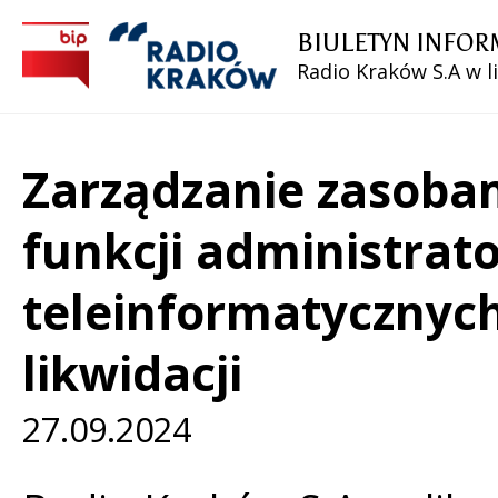
BIULETYN INFOR
Radio Kraków S.A w l
Zarządzanie zasobam
funkcji administra
teleinformatycznych
likwidacji
27.09.2024
Treść