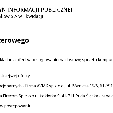
YN INFORMACJI PUBLICZNEJ
ków S.A w likwidacji
terowego
o składania ofert w postępowaniu na dostawę sprzętu kompu
niejszej oferty:
jonarnych - Firma AVMK sp z o.o., ul. Bóżnicza 15/6, 61-751
 Firecom Sp. z o.o.ul. Łokietka 9, 41-711 Ruda Śląska - cena 
 w postępowaniu.