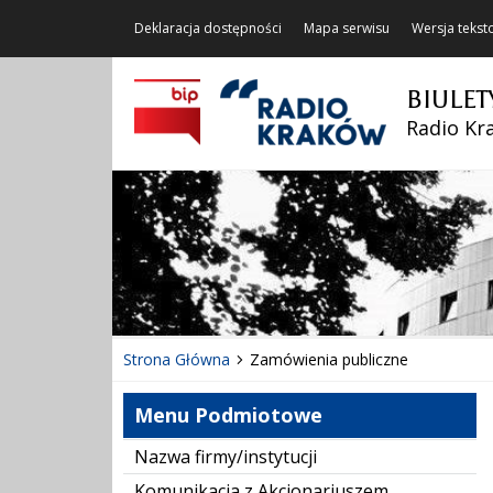
Deklaracja dostępności
Mapa serwisu
Wersja teks
BIULET
Radio Kra
Strona Główna
Zamówienia publiczne
Menu Podmiotowe
Nazwa firmy/instytucji
Komunikacja z Akcjonariuszem