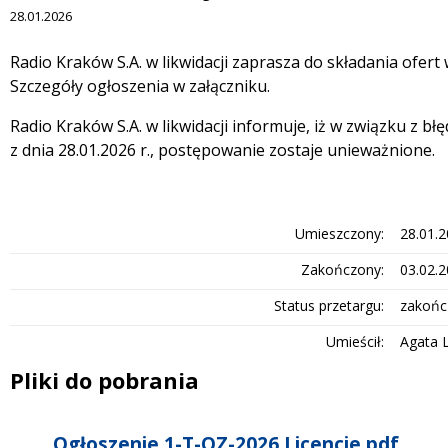
28.01.2026
Treść
Radio Kraków S.A. w likwidacji zaprasza do składania ofert
Szczegóły ogłoszenia w załączniku.
Radio Kraków S.A. w likwidacji informuje, iż w związku z błę
z dnia 28.01.2026 r., postępowanie zostaje unieważnione.
Umieszczony
28.01.
Zakończony
03.02.
Status przetargu
zakońc
Umieścił
Agata 
Pliki do pobrania
Ogłoszenie 1-T-OZ-2026 Licencje.pdf