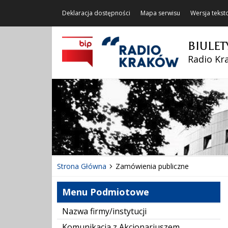
Deklaracja dostępności
Mapa serwisu
Wersja teks
BIULET
Radio Kra
Strona Główna
Zamówienia publiczne
Menu Podmiotowe
Nazwa firmy/instytucji
Komunikacja z Akcjonariuszem