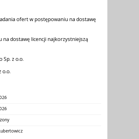
kładania ofert w postępowaniu na dostawę
u na dostawę licencji najkorzystniejszą
 Sp. z o.o.
 o.o.
2026
2026
zony
Lubertowicz