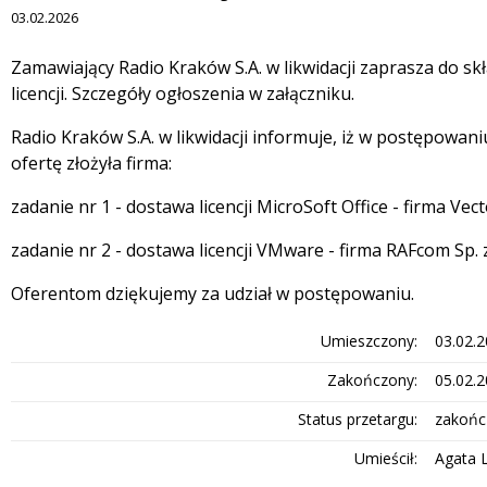
03.02.2026
Treść
Zamawiający Radio Kraków S.A. w likwidacji zaprasza do s
licencji. Szczegóły ogłoszenia w załączniku.
Radio Kraków S.A. w likwidacji informuje, iż w postępowani
ofertę złożyła firma:
zadanie nr 1 - dostawa licencji MicroSoft Office - firma Vecto
zadanie nr 2 - dostawa licencji VMware - firma RAFcom Sp. z
Oferentom dziękujemy za udział w postępowaniu.
Umieszczony
03.02.
Zakończony
05.02.
Status przetargu
zakońc
Umieścił
Agata 