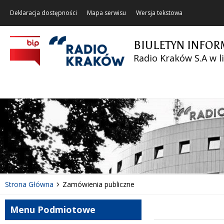
Deklaracja dostępności
Mapa serwisu
Wersja tekstowa
BIULETYN INFOR
Radio Kraków S.A w l
Strona Główna
Zamówienia publiczne
Menu Podmiotowe