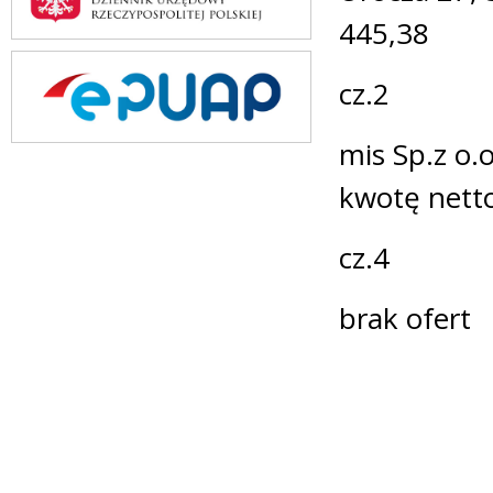
445,38
cz.2
mis Sp.z o.
kwotę nett
cz.4
brak ofert