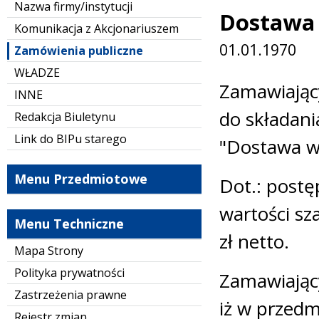
Nazwa firmy/instytucji
Dostawa 
Komunikacja z Akcjonariuszem
01.01.1970
Zamówienia publiczne
WŁADZE
Treść
Zamawiający
INNE
do składani
Redakcja Biuletynu
Link do BIPu starego
"Dostawa ws
Menu Przedmiotowe
Dot.: postę
wartości s
Menu Techniczne
zł netto.
Mapa Strony
Polityka prywatności
Zamawiający
Zastrzeżenia prawne
iż w przed
Rejestr zmian