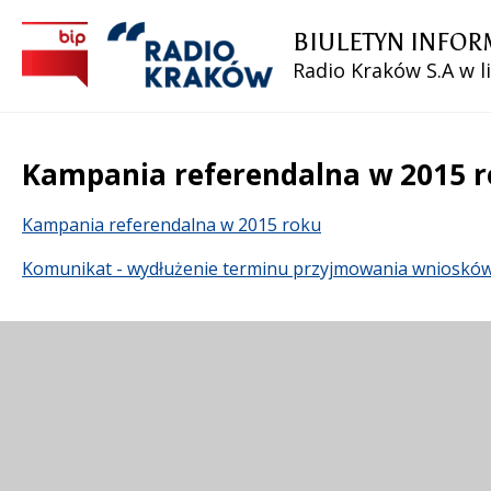
BIULETYN INFOR
Radio Kraków S.A w l
Kampania referendalna w 2015 
Treść
Kampania referendalna w 2015 roku
Komunikat - wydłużenie terminu przyjmowania wnioskó