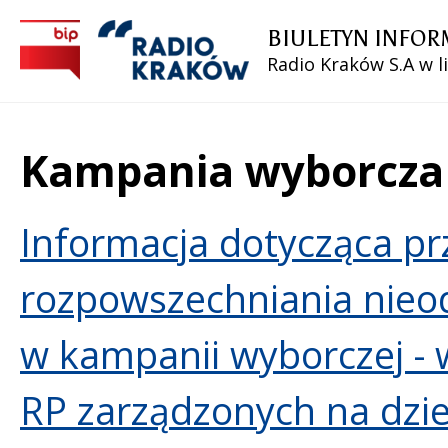
BIULETYN INFOR
Radio Kraków S.A w l
Kampania wyborcza 
Treść
Informacja dotycząca pr
rozpowszechniania nieo
w kampanii wyborczej - 
RP zarządzonych na dzie