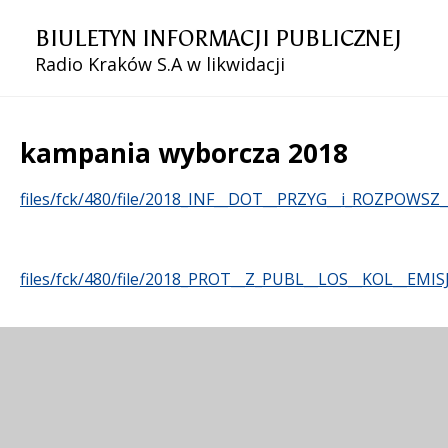
BIULETYN INFORMACJI PUBLICZNEJ
Radio Kraków S.A w likwidacji
kampania wyborcza 2018
Treść
files/fck/480/file/2018_INF__DOT__PRZYG__i_ROZPOW
files/fck/480/file/2018_PROT__Z_PUBL__LOS__KOL__EMI