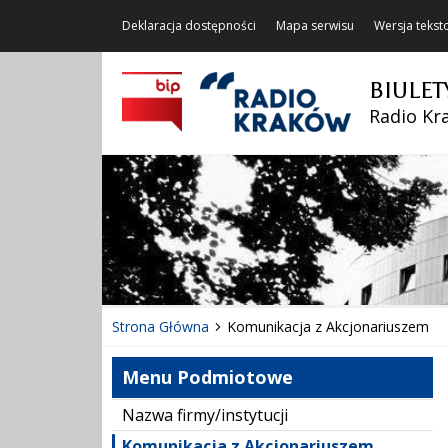
Deklaracja dostępności
Mapa serwisu
Wersja teks
BIULET
Radio Kra
Strona Główna
Komunikacja z Akcjonariuszem
Menu Podmiotowe
Nazwa firmy/instytucji
Komunikacja z Akcjonariuszem