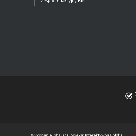
Zespół redakcyjny BIP
Wykonanie, obsługa, opieka: Interaktywna Polska