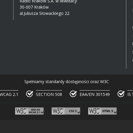
Radio Kraków S.A. w likwidacji
30-007 Kraków
al.Juliusza Słowackiego 22
Spełniamy standardy dostępności oraz W3C
WCAG 2.1
SECTION 508
EAA/EN 301549
IS