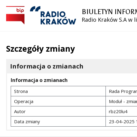
BIULETYN INFOR
Radio Kraków S.A w l
Szczegóły zmiany
Informacja o zmianach
Informacja o zmianach
Strona
Rada Progr
Operacja
Moduł - zmia
Autor
rbz20lu4
Data zmiany
23-04-2025 