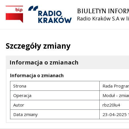
BIULETYN INFOR
Radio Kraków S.A w l
Szczegóły zmiany
Informacja o zmianach
Informacja o zmianach
Strona
Rada Progr
Operacja
Moduł - zmia
Autor
rbz20lu4
Data zmiany
23-04-2025 