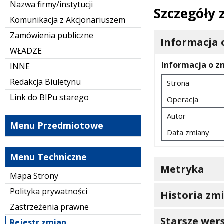
Nazwa firmy/instytucji
Szczegóły
Komunikacja z Akcjonariuszem
Zamówienia publiczne
Informacja 
WŁADZE
Informacja o z
INNE
Redakcja Biuletynu
Strona
Link do BIPu starego
Operacja
Autor
Menu Przedmiotowe
Data zmiany
Menu Techniczne
Metryka
Mapa Strony
Polityka prywatności
Historia zm
Zastrzeżenia prawne
Starsze wers
Rejestr zmian