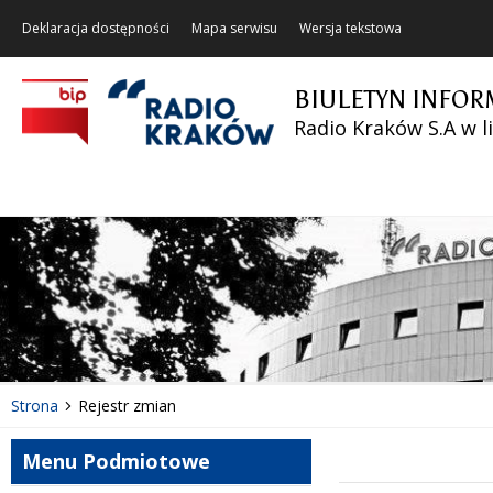
Deklaracja dostępności
Mapa serwisu
Wersja tekstowa
BIULETYN INFOR
Radio Kraków S.A w l
Strona
Rejestr zmian
Menu Podmiotowe