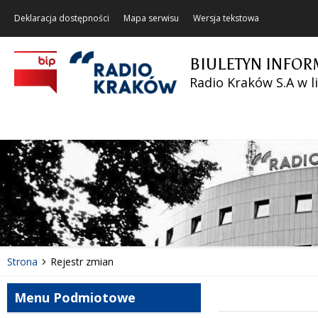
Deklaracja dostępności
Mapa serwisu
Wersja tekstowa
BIULETYN INFOR
Radio Kraków S.A w l
Strona
Rejestr zmian
Menu Podmiotowe