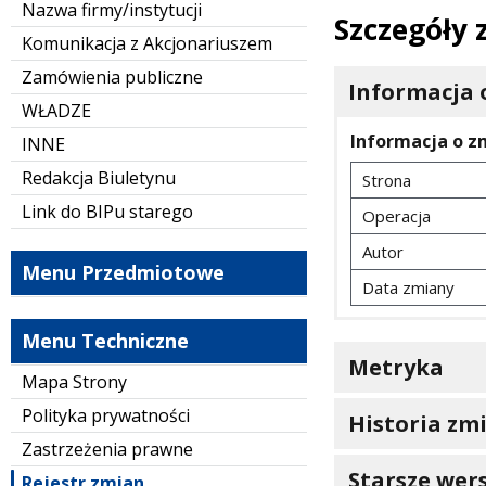
Nazwa firmy/instytucji
Szczegóły
Komunikacja z Akcjonariuszem
Zamówienia publiczne
Informacja 
WŁADZE
Informacja o z
INNE
Redakcja Biuletynu
Strona
Link do BIPu starego
Operacja
Autor
Menu Przedmiotowe
Data zmiany
Menu Techniczne
Metryka
Mapa Strony
Polityka prywatności
Historia zm
Zastrzeżenia prawne
Starsze wers
Rejestr zmian