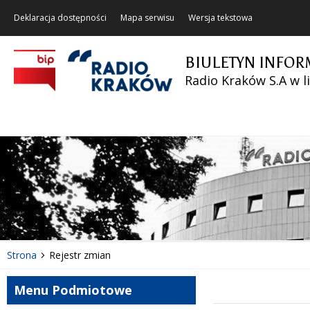
Deklaracja dostępności
Mapa serwisu
Wersja tekstowa
BIULETYN INFOR
Radio Kraków S.A w l
Strona
Rejestr zmian
Menu Podmiotowe