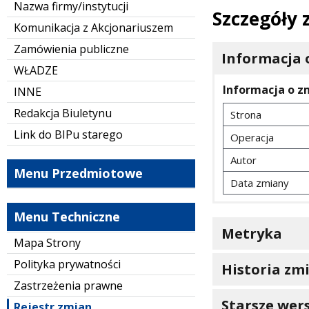
Nazwa firmy/instytucji
Szczegóły
Komunikacja z Akcjonariuszem
Zamówienia publiczne
Informacja 
WŁADZE
Informacja o z
INNE
Redakcja Biuletynu
Strona
Link do BIPu starego
Operacja
Autor
Menu Przedmiotowe
Data zmiany
Menu Techniczne
Metryka
Mapa Strony
Polityka prywatności
Historia zm
Zastrzeżenia prawne
Starsze wers
Rejestr zmian