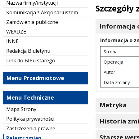
Nazwa firmy/instytucji
Szczegóły
Komunikacja z Akcjonariuszem
Zamówienia publiczne
Informacja 
WŁADZE
Informacja o z
INNE
Redakcja Biuletynu
Strona
Link do BIPu starego
Operacja
Autor
Menu Przedmiotowe
Data zmiany
Menu Techniczne
Metryka
Mapa Strony
Polityka prywatności
Historia zm
Zastrzeżenia prawne
Starsze wers
Rejestr zmian