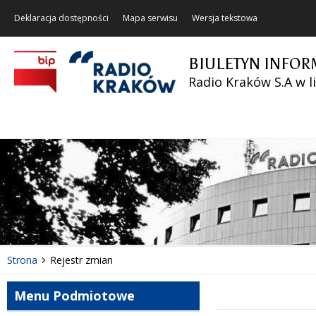
Deklaracja dostępności
Mapa serwisu
Wersja tekstowa
BIULETYN INFOR
Radio Kraków S.A w l
Strona
Rejestr zmian
Menu Podmiotowe