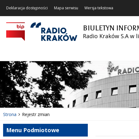
Deklaracja dostępności
Mapa serwisu
Wersja tekstowa
BIULETYN INFOR
Radio Kraków S.A w l
Strona
Rejestr zmian
Menu Podmiotowe