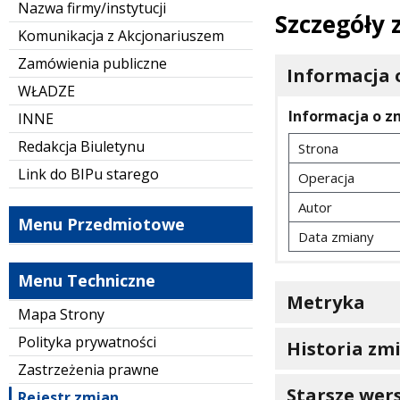
Nazwa firmy/instytucji
Szczegóły
Komunikacja z Akcjonariuszem
Zamówienia publiczne
Informacja 
WŁADZE
Informacja o z
INNE
Redakcja Biuletynu
Strona
Link do BIPu starego
Operacja
Autor
Menu Przedmiotowe
Data zmiany
Menu Techniczne
Metryka
Mapa Strony
Polityka prywatności
Historia zm
Zastrzeżenia prawne
Starsze wers
Rejestr zmian